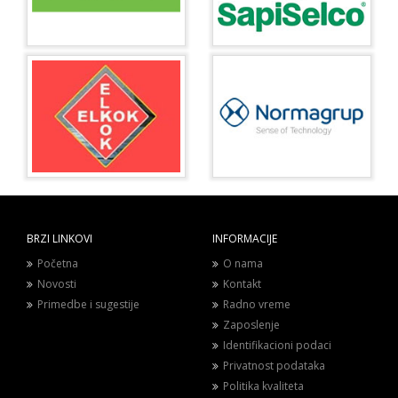
BRZI LINKOVI
INFORMACIJE
Početna
O nama
Novosti
Kontakt
Primedbe i sugestije
Radno vreme
Zaposlenje
Identifikacioni podaci
Privatnost podataka
Politika kvaliteta