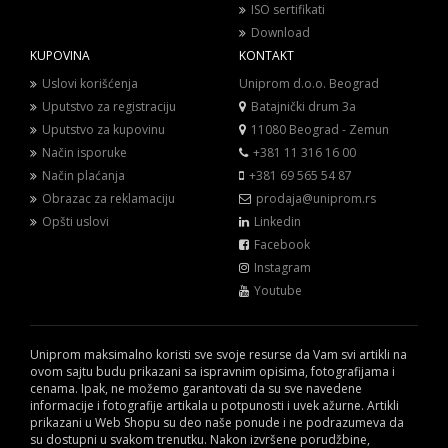
ISO sertifikati
Download
KUPOVINA
KONTAKT
Uslovi korišćenja
Uniprom d.o.o. Beograd
Uputstvo za registraciju
Batajnički drum 3a
Uputstvo za kupovinu
11080 Beograd - Zemun
Način isporuke
+381 11 316 16 00
Način plaćanja
+381 69 565 54 87
Obrazac za reklamaciju
prodaja@uniprom.rs
Opšti uslovi
Linkedin
Facebook
Instagram
Youtube
Uniprom maksimalno koristi sve svoje resurse da Vam svi artikli na
ovom sajtu budu prikazani sa ispravnim opisima, fotografijama i
cenama. Ipak, ne možemo garantovati da su sve navedene
informacije i fotografije artikala u potpunosti i uvek ažurne. Artikli
prikazani u Web Shopu su deo naše ponude i ne podrazumeva da
su dostupni u svakom trenutku. Nakon izvršene porudžbine,