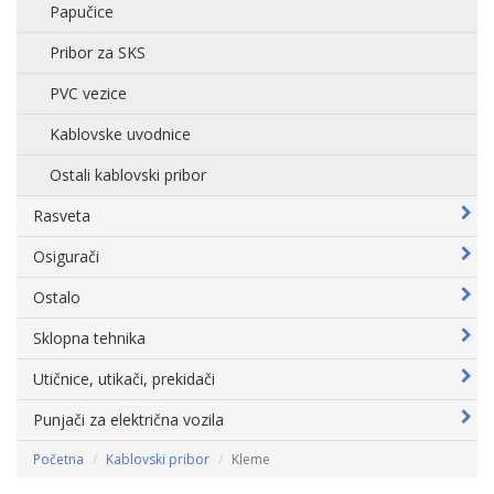
Papučice
Pribor za SKS
PVC vezice
Kablovske uvodnice
Ostali kablovski pribor
Rasveta
Osigurači
Ostalo
Sklopna tehnika
Utičnice, utikači, prekidači
Punjači za električna vozila
Početna
Kablovski pribor
Kleme