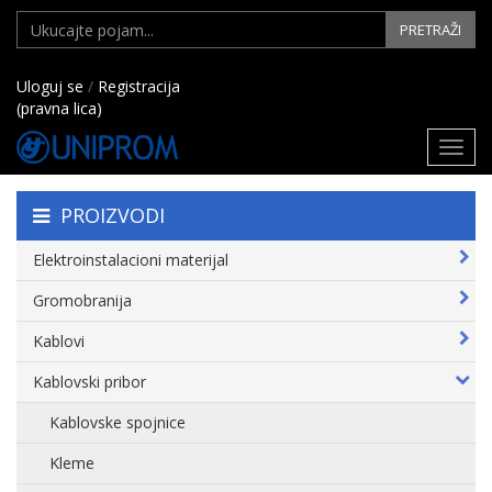
PRETRAŽI
Uloguj se
/
Registracija
(pravna lica)
Toggl
navig
PROIZVODI
Elektroinstalacioni materijal
Gromobranija
Kablovi
Kablovski pribor
Kablovske spojnice
Kleme