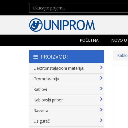
POČETNA
NOVO U
Kablo
PROIZVODI
Elektroinstalacioni materijal
Gromobranija
Kablovi
Kablovski pribor
Rasveta
Osigurači