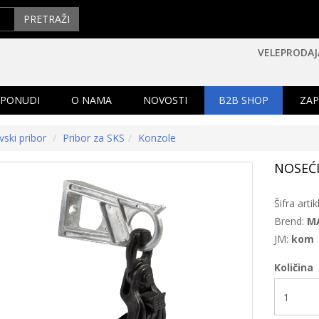
PRETRAŽI
VELEPRODAJ
 PONUDI
O NAMA
NOVOSTI
B2B SHOP
ZAP
vski pribor
Pribor za SKS
Konzole
NOSEĆI
Šifra artik
Brend:
M
JM:
kom
Količina