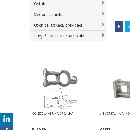
Ostalo
Sklopna tehnika
Utičnice, utikači, prekidači
Punjači za električna vozila
00-F
KONZOLA Al UNIVERZALNA
UNIVERZALNA Al KO
PLAMEN
MAREL