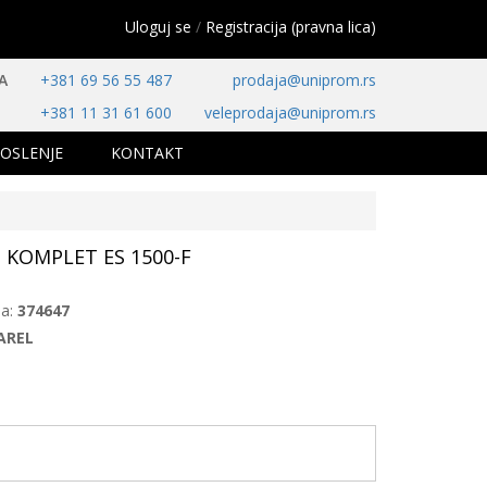
Uloguj se
/
Registracija (pravna lica)
A
+381 69 56 55 487
prodaja@uniprom.rs
+381 11 31 61 600
veleprodaja@uniprom.rs
OSLENJE
KONTAKT
 KOMPLET ES 1500-F
la:
374647
AREL