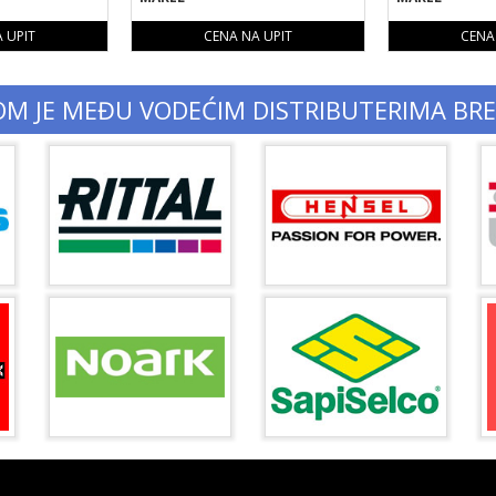
 UPIT
CENA NA UPIT
CENA
OM JE MEĐU VODEĆIM DISTRIBUTERIMA BR