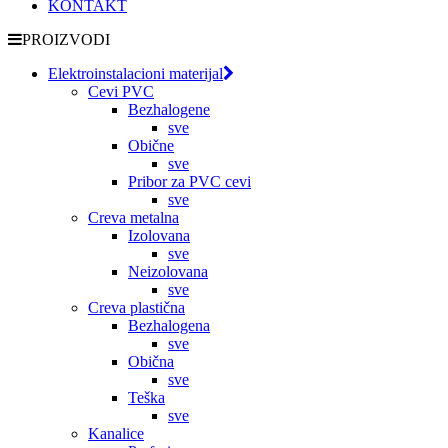
KONTAKT
PROIZVODI
Elektroinstalacioni materijal
Cevi PVC
Bezhalogene
sve
Obične
sve
Pribor za PVC cevi
sve
Creva metalna
Izolovana
sve
Neizolovana
sve
Creva plastična
Bezhalogena
sve
Obična
sve
Teška
sve
Kanalice