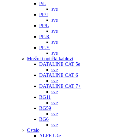
P/L
sve
PP/J
sve
PP/L
sve
PP-R
sve
PP-Y
sve
Mrežni i optički kablovi
DATALINE CAT 5e
sve
DATALINE CAT 6
sve
DATALINE CAT 7+
sve
RG11
sve
RG59
sve
RG6
sve
Ostalo
ALFE Uže