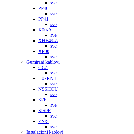
sve
PP40
sve
PP41
sve
X00-A
sve
XHE49-A
sve
XP00
sve
Gumirani kablovi
GG/J
sve
H07RN-F
sve
NSSHOU
sve
SI/F
sve
SISI/F
sve
ZN/S
sve
Instalacioni kablovi