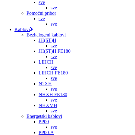
sve
sve
Pomoćni pribor
sve
sve
Kablovi
Bezhalogeni kablovi
JH(ST)H
sve
JH(ST)H FE180
sve
LIHCH
sve
LIHCH FE180
sve
N2XH
sve
NHXH FE180
sve
NHXMH
sve
Energetski kablovi
PP00
sve
PP00-A