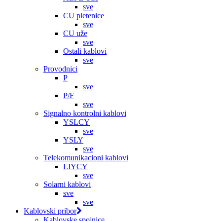
sve
CU pletenice
sve
CU uže
sve
Ostali kablovi
sve
Provodnici
P
sve
P/F
sve
Signalno kontrolni kablovi
YSLCY
sve
YSLY
sve
Telekomunikacioni kablovi
LIYCY
sve
Solarni kablovi
sve
sve
Kablovski pribor
Kablovske spojnice