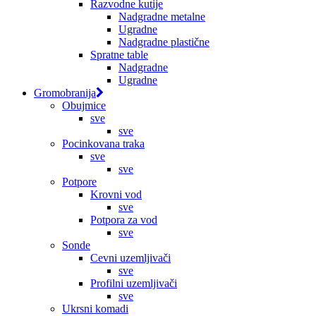
Razvodne kutije
Nadgradne metalne
Ugradne
Nadgradne plastične
Spratne table
Nadgradne
Ugradne
Gromobranija
Obujmice
sve
sve
Pocinkovana traka
sve
sve
Potpore
Krovni vod
sve
Potpora za vod
sve
Sonde
Cevni uzemljivači
sve
Profilni uzemljivači
sve
Ukrsni komadi