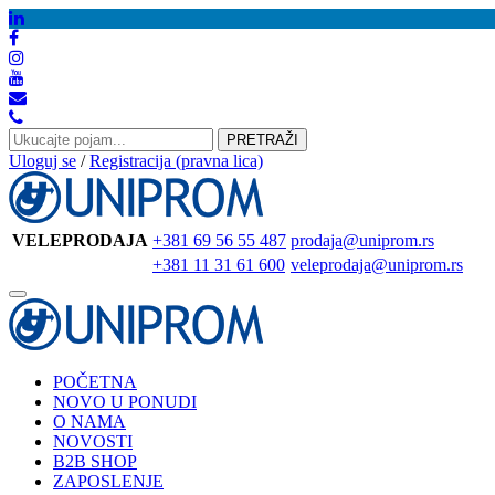
PRETRAŽI
Uloguj se
/
Registracija (pravna lica)
VELEPRODAJA
+381 69 56 55 487
prodaja@uniprom.rs
+381 11 31 61 600
veleprodaja@uniprom.rs
Toggle
navigation
POČETNA
NOVO U PONUDI
O NAMA
NOVOSTI
B2B SHOP
ZAPOSLENJE