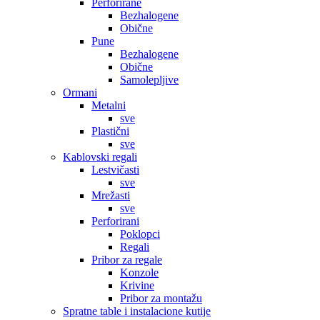
Perforirane
Bezhalogene
Obične
Pune
Bezhalogene
Obične
Samolepljive
Ormani
Metalni
sve
Plastični
sve
Kablovski regali
Lestvičasti
sve
Mrežasti
sve
Perforirani
Poklopci
Regali
Pribor za regale
Konzole
Krivine
Pribor za montažu
Spratne table i instalacione kutije