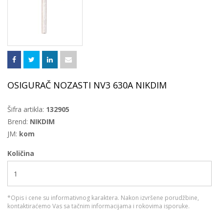
OSIGURAČ NOZASTI NV3 630A NIKDIM
Šifra artikla:
132905
Brend:
NIKDIM
JM:
kom
Količina
*Opis i cene su informativnog karaktera. Nakon izvršene porudžbine,
kontaktiraćemo Vas sa tačnim informacijama i rokovima isporuke.