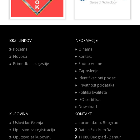
BRZI LINKOVI
INFORMACIJE
Početna
O nama
Novosti
Kontakt
Primedbe i sugestije
Radno vreme
Zaposlenje
Identifikacioni podaci
Privatnost podataka
Politika kvaliteta
ISO sertifikati
Download
KUPOVINA
KONTAKT
Uslovi korišćenja
Uniprom d.o.o. Beograd
Uputstvo za registraciju
Batajnički drum 3a
Uputstvo za kupovinu
11080 Beograd - Zemun