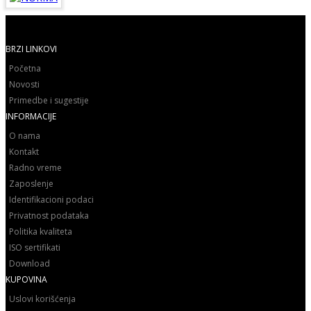
BRZI LINKOVI
Početna
Novosti
Primedbe i sugestije
INFORMACIJE
O nama
Kontakt
Radno vreme
Zaposlenje
Identifikacioni podaci
Privatnost podataka
Politika kvaliteta
ISO sertifikati
Download
KUPOVINA
Uslovi korišćenja