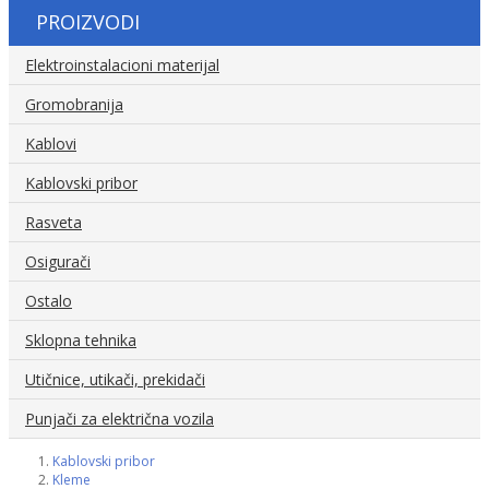
PROIZVODI
Elektroinstalacioni materijal
Gromobranija
Kablovi
Kablovski pribor
Rasveta
Osigurači
Ostalo
Sklopna tehnika
Utičnice, utikači, prekidači
Punjači za električna vozila
Kablovski pribor
Kleme