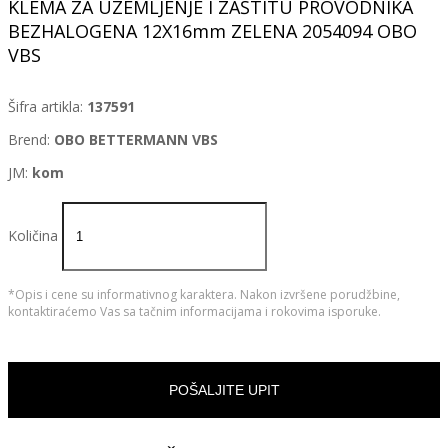
KLEMA ZA UZEMLJENJE I ZAŠTITU PROVODNIKA
BEZHALOGENA 12X16mm ZELENA 2054094 OBO
VBS
Šifra artikla:
137591
Brend:
OBO BETTERMANN VBS
JM:
kom
Količina
*Opis i cene su informativnog karaktera. Nakon izvršene porudžbine,
kontaktiraćemo Vas sa tačnim informacijama i rokovima isporuke.
POŠALJITE UPIT