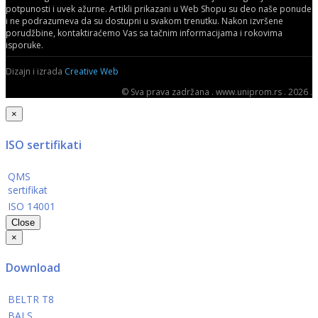
potpunosti i uvek ažurne. Artikli prikazani u Web Shopu su deo naše ponude
i ne podrazumeva da su dostupni u svakom trenutku. Nakon izvršene
porudžbine, kontaktiraćemo Vas sa tačnim informacijama i rokovima
isporuke.
Dizajn i izrada
Creative Web
© Sva prava zadržana . www.uniprom.rs . 2026 .
×
ISO sertifikati
QMS
sertifikat
ISO 14001
Close
×
Download
BELTR T8
BALS