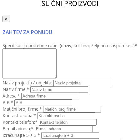
SLIČNI PROIZVODI
×
ZAHTEV ZA PONUDU
Specifikacija potrebne robe: (naziv, količina, željeni rok isporuke...)*
Naziv projekta / objekta:
Naziv firme:*
Adresa:*
PIB:*
Matični broj firme:*
Kontakt osoba:*
Kontakt telefon:*
E-mail adresa:*
Izračunajte 5 + 3:*