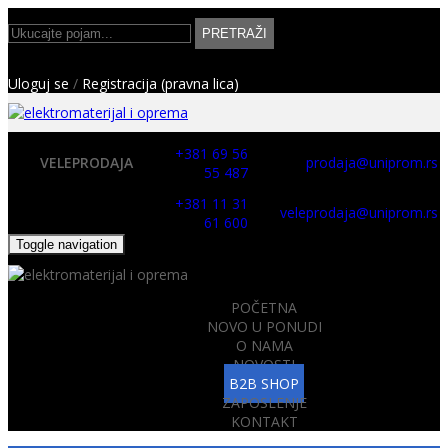
PRETRAŽI
Uloguj se
/
Registracija (pravna lica)
+381 69 56
VELEPRODAJA
prodaja@uniprom.rs
55 487
+381 11 31
veleprodaja@uniprom.rs
61 600
Toggle navigation
POČETNA
NOVO U PONUDI
O NAMA
NOVOSTI
B2B SHOP
ZAPOSLENJE
KONTAKT