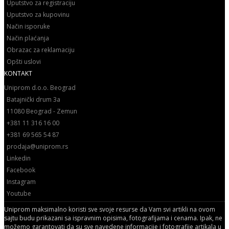
Uputstvo za registraciju
Uputstvo za kupovinu
Način isporuke
Način plaćanja
Obrazac za reklamaciju
Opšti uslovi
KONTAKT
Uniprom d.o.o. Beograd
Batajnički drum 3a
11080 Beograd - Zemun
+381 11 316 16 00
+381 69 565 54 87
prodaja@uniprom.rs
Linkedin
Facebook
Instagram
Youtube
Uniprom maksimalno koristi sve svoje resurse da Vam svi artikli na ovom
sajtu budu prikazani sa ispravnim opisima, fotografijama i cenama. Ipak, ne
možemo garantovati da su sve navedene informacije i fotografije artikala u