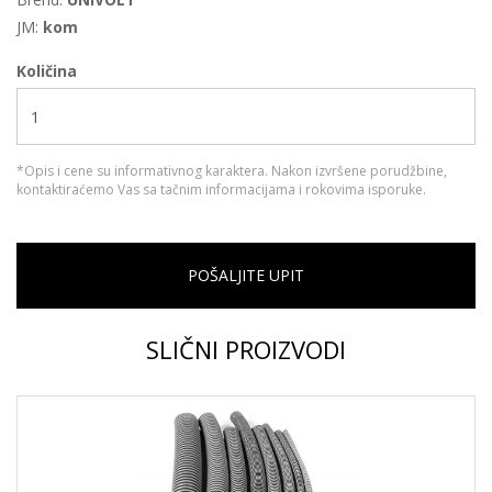
JM:
kom
Količina
*Opis i cene su informativnog karaktera. Nakon izvršene porudžbine,
kontaktiraćemo Vas sa tačnim informacijama i rokovima isporuke.
POŠALJITE UPIT
SLIČNI PROIZVODI