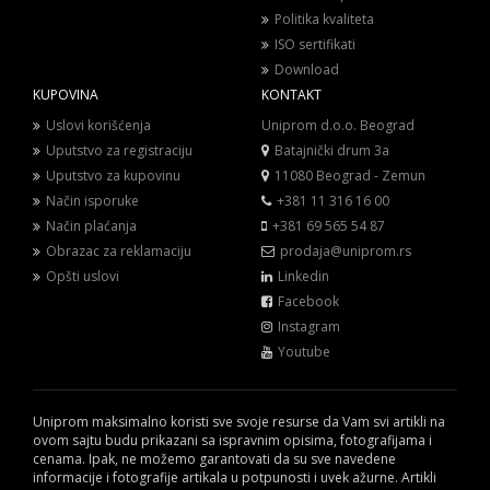
Politika kvaliteta
ISO sertifikati
Download
KUPOVINA
KONTAKT
Uslovi korišćenja
Uniprom d.o.o. Beograd
Uputstvo za registraciju
Batajnički drum 3a
Uputstvo za kupovinu
11080 Beograd - Zemun
Način isporuke
+381 11 316 16 00
Način plaćanja
+381 69 565 54 87
Obrazac za reklamaciju
prodaja@uniprom.rs
Opšti uslovi
Linkedin
Facebook
Instagram
Youtube
Uniprom maksimalno koristi sve svoje resurse da Vam svi artikli na
ovom sajtu budu prikazani sa ispravnim opisima, fotografijama i
cenama. Ipak, ne možemo garantovati da su sve navedene
informacije i fotografije artikala u potpunosti i uvek ažurne. Artikli