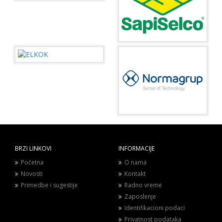
BRZI LINKOVI
INFORMACIJE
Početna
O nama
Novosti
Kontakt
Primedbe i sugestije
Radno vreme
Zaposlenje
Identifikacioni podaci
Privatnost podataka