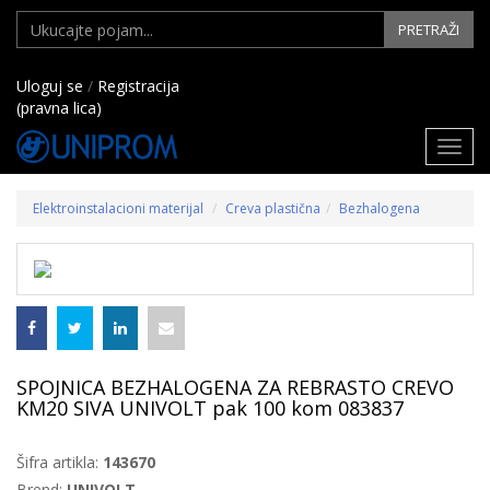
PRETRAŽI
Uloguj se
/
Registracija
(pravna lica)
Toggl
navig
Elektroinstalacioni materijal
Creva plastična
Bezhalogena
SPOJNICA BEZHALOGENA ZA REBRASTO CREVO
KM20 SIVA UNIVOLT pak 100 kom 083837
Šifra artikla:
143670
Brend:
UNIVOLT